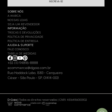
SOBRE NÓS
A MARCA
NOSSAS LOJAS
SEJA UM REVENDEDOR
INFORMAÇÃO
TROCAS E DEVOLUÇÕES
POLÍTICA DE PRIVACIDADE
POLÍTICA DE ENTREGA
AJUDA & SUPORTE
FALE CONOSCO
TABELA DE MEDIDAS
+55 (11) 94896-8888
ecommerce@dgaia.com.br
Rua Haddock Lobo, 1583 - Cerqueira
César - São Paulo - SP, 01414-003
D-Gaia |
Todos os direitos reservados | CNPJ: 45164116000102