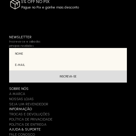
5% OFF NO PIX
Pague no Pix e ganhe mais desconto
NEWSLETTER
Inscreva-se e saiba das
principais novidades.
SOBRE NÓS
A MARCA
NOSSAS LOJAS
SEJA UM REVENDEDOR
INFORMAÇÃO
TROCAS E DEVOLUÇÕES
POLÍTICA DE PRIVACIDADE
POLÍTICA DE ENTREGA
AJUDA & SUPORTE
FALE CONOSCO