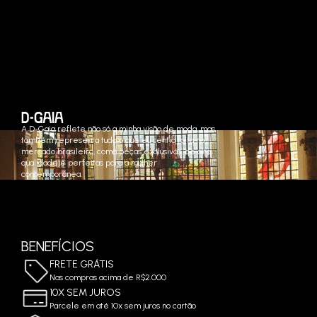
A D-Gaia reflete não só a minha visão de moda, mas
também representa tudo o que eu sentia falta no
mercado brasileiro, como peças exclusivas, de alta
qualidade e perfeitas para a mulher
contemporânea.
BENEFÍCIOS
FRETE GRÁTIS
Nas compras acima de R$2.000
10X SEM JUROS
Parcele em até 10x sem juros no cartão