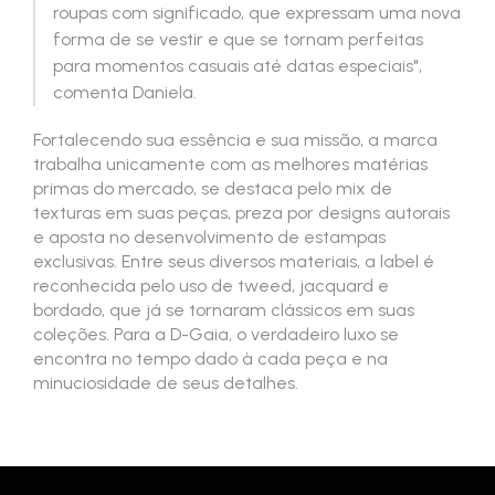
roupas com significado, que expressam uma nova
forma de se vestir e que se tornam perfeitas
para momentos casuais até datas especiais",
comenta Daniela.
Fortalecendo sua essência e sua missão, a marca
trabalha unicamente com as melhores matérias
primas do mercado, se destaca pelo mix de
texturas em suas peças, preza por designs autorais
e aposta no desenvolvimento de estampas
exclusivas. Entre seus diversos materiais, a label é
reconhecida pelo uso de tweed, jacquard e
bordado, que já se tornaram clássicos em suas
coleções. Para a D-Gaia, o verdadeiro luxo se
encontra no tempo dado à cada peça e na
minuciosidade de seus detalhes.