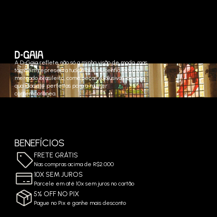
A D-Gaia reflete não só a minha visão de moda, mas
também representa tudo o que eu sentia falta no
mercado brasileiro, como peças exclusivas, de alta
qualidade e perfeitas para a mulher
contemporânea.
BENEFÍCIOS
FRETE GRÁTIS
Nas compras acima de R$2.000
10X SEM JUROS
Parcele em até 10x sem juros no cartão
5% OFF NO PIX
Pague no Pix e ganhe mais desconto