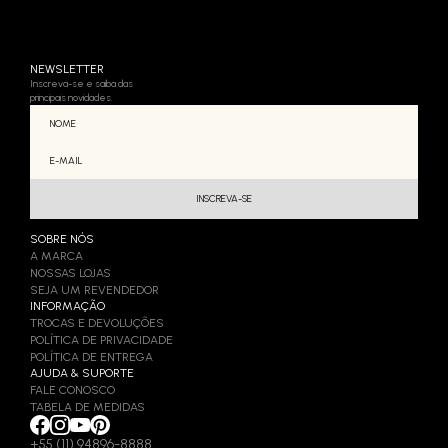
NEWSLETTER
Inscreva-se e saiba das
principais novidades.
SOBRE NÓS
A MARCA
NOSSAS LOJAS
SEJA UM REVENDEDOR
INFORMAÇÃO
TROCAS E DEVOLUÇÕES
POLÍTICA DE PRIVACIDADE
POLÍTICA DE ENTREGA
AJUDA & SUPORTE
FALE CONOSCO
TABELA DE MEDIDAS
+55 (11) 94896-8888