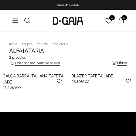
SALE UP TO 50%
0
0
inicio
.
roupas
.
tecido
.
alfaiataria
ALFAIATARIA
2 produtos
Ordenar por: Mais vendidos
Filtros
CALÇA BARRA ITALIANA TAFETÁ
BLAZER TAFETÁ JADE
JADE
R$ 3.080,00
R$ 2.280,00