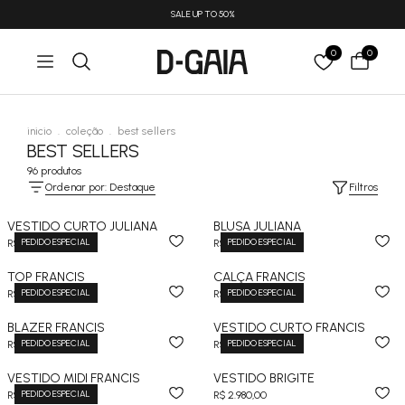
SALE UP TO 50%
0
0
inicio
.
coleção
.
best sellers
BEST SELLERS
96 produtos
Ordenar por: Destaque
Filtros
VESTIDO CURTO JULIANA
BLUSA JULIANA
PEDIDO ESPECIAL
PEDIDO ESPECIAL
R$ 3.380,00
R$ 2.680,00
TOP FRANCIS
CALÇA FRANCIS
PEDIDO ESPECIAL
PEDIDO ESPECIAL
R$ 1.980,00
R$ 4.524,00
BLAZER FRANCIS
VESTIDO CURTO FRANCIS
PEDIDO ESPECIAL
PEDIDO ESPECIAL
R$ 4.880,00
R$ 3.480,00
VESTIDO MIDI FRANCIS
VESTIDO BRIGITE
PEDIDO ESPECIAL
R$ 3.980,00
R$ 2.980,00