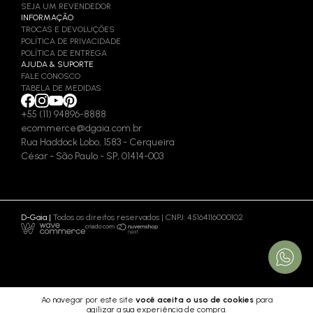
SEJA UM REVENDEDOR
INFORMAÇÃO
TROCAS E DEVOLUÇÕES
POLÍTICA DE PRIVACIDADE
POLÍTICA DE ENTREGA
AJUDA & SUPORTE
FALE CONOSCO
TABELA DE MEDIDAS
+55 (11) 94896-8888
ecommerce@dgaia.com.br
Rua Haddock Lobo, 1583 - Cerqueira
César - São Paulo - SP, 01414-003
D-Gaia |
Todos os direitos reservados | CNPJ: 45164116000102
Ao navegar por este site
você aceita o uso de cookies
para
agilizar a sua experiência de compra.