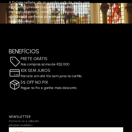
A D-Gaia reflete não só a minha visão de moda, mas
também representa tudo o que eu sentia falta no
mercado brasileiro, como peças exclusivas, de alta
qualidade e perfeitas para a mulher
contemporânea.
BENEFÍCIOS
FRETE GRÁTIS
Nas compras acima de R$2.000
10X SEM JUROS
Parcele em até 10x sem juros no cartão
5% OFF NO PIX
Pague no Pix e ganhe mais desconto
NEWSLETTER
Inscreva-se e saiba das
principais novidades.