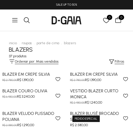
SALE UP TO 50%
0
0
inicio
.
roupas
.
parte de cima
.
blazers
BLAZERS
37 produtos
Ordenar por: Mais vendidos
Filtros
BLAZER EM CREPE SILVIA
BLAZER EM CREPE SILVIA
R$ 1.390,00
R$ 1.390,00
R$ 2.780,00
R$ 2.780,00
BLAZER COURO OLIVIA
VESTIDO BLAZER CURTO
R$ 3.240,00
MONICA
R$ 6.480,00
R$ 1.240,00
R$ 2.480,00
BLAZER VELUDO PLISSADO
BLAZER BLUSÊ BROCADO
PEDIDO ESPECIAL
POLIANA
SABRINA
R$ 1.290,00
R$ 2.580,00
R$ 2.580,00