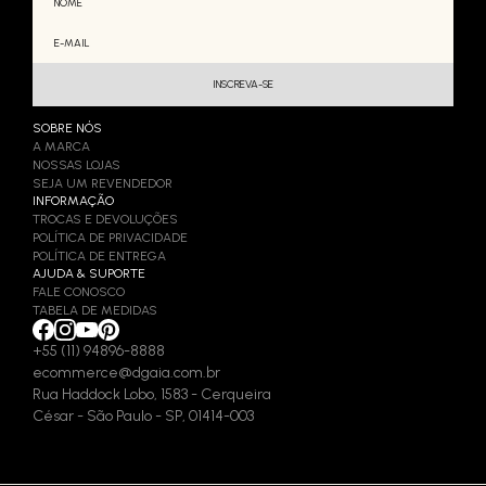
SOBRE NÓS
A MARCA
NOSSAS LOJAS
SEJA UM REVENDEDOR
INFORMAÇÃO
TROCAS E DEVOLUÇÕES
POLÍTICA DE PRIVACIDADE
POLÍTICA DE ENTREGA
AJUDA & SUPORTE
FALE CONOSCO
TABELA DE MEDIDAS
+55 (11) 94896-8888
ecommerce@dgaia.com.br
Rua Haddock Lobo, 1583 - Cerqueira
César - São Paulo - SP, 01414-003