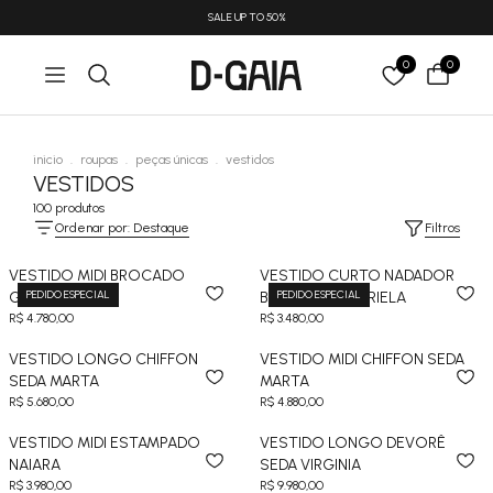
SALE UP TO 50%
0
0
inicio
.
roupas
.
peças únicas
.
vestidos
VESTIDOS
100 produtos
Ordenar por: Destaque
Filtros
VESTIDO MIDI BROCADO
VESTIDO CURTO NADADOR
PEDIDO ESPECIAL
PEDIDO ESPECIAL
GABRIELA
BROCADO GABRIELA
R$ 4.780,00
R$ 3.480,00
VESTIDO LONGO CHIFFON
VESTIDO MIDI CHIFFON SEDA
SEDA MARTA
MARTA
R$ 5.680,00
R$ 4.880,00
VESTIDO MIDI ESTAMPADO
VESTIDO LONGO DEVORÊ
NAIARA
SEDA VIRGINIA
R$ 3.980,00
R$ 9.980,00