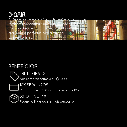
A D-Gaia reflete não só a minha visão de moda, mas
também representa tudo o que eu sentia falta no
mercado brasileiro, como peças exclusivas, de alta
qualidade e perfeitas para a mulher
contemporânea.
BENEFÍCIOS
FRETE GRÁTIS
Nas compras acima de R$2.000
10X SEM JUROS
Parcele em até 10x sem juros no cartão
5% OFF NO PIX
Pague no Pix e ganhe mais desconto