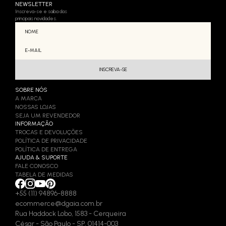
NEWSLETTER
Inscreva-se e saiba das
principais novidades.
SOBRE NÓS
A MARCA
NOSSAS LOJAS
SEJA UM REVENDEDOR
INFORMAÇÃO
TROCAS E DEVOLUÇÕES
POLÍTICA DE PRIVACIDADE
POLÍTICA DE ENTREGA
AJUDA & SUPORTE
FALE CONOSCO
TABELA DE MEDIDAS
+55 (11) 94896-8888
ecommerce@dgaia.com.br
Rua Haddock Lobo, 1583 - Cerqueira
César - São Paulo - SP, 01414-003