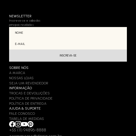
NEWSLETTER
Inscreva-se e saiba das
principais novidades.
SOBRE NÓS
A MARCA
NOSSAS LOJAS
SEJA UM REVENDEDOR
INFORMAÇÃO
TROCAS E DEVOLUÇÕES
POLÍTICA DE PRIVACIDADE
POLÍTICA DE ENTREGA
AJUDA & SUPORTE
FALE CONOSCO
TABELA DE MEDIDAS
+55 (11) 94896-8888