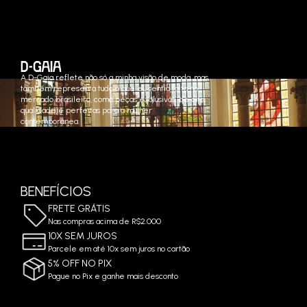
A D-Gaia reflete não só a minha visão de moda, mas
também representa tudo o que eu sentia falta no
mercado brasileiro, como peças exclusivas, de alta
qualidade e perfeitas para a mulher
contemporânea.
BENEFÍCIOS
FRETE GRÁTIS
Nas compras acima de R$2.000
10X SEM JUROS
Parcele em até 10x sem juros no cartão
5% OFF NO PIX
Pague no Pix e ganhe mais desconto