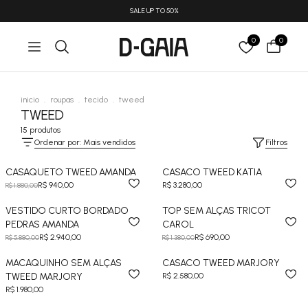
SALE UP TO 50%
0
0
inicio
.
roupas
.
tecido
.
tweed
TWEED
15 produtos
Ordenar por: Mais vendidos
Filtros
CASAQUETO TWEED AMANDA
CASACO TWEED KATIA
R$ 940,00
R$ 3.280,00
R$ 1.880,00
VESTIDO CURTO BORDADO
TOP SEM ALÇAS TRICOT
PEDRAS AMANDA
CAROL
R$ 2.940,00
R$ 690,00
R$ 5.880,00
R$ 1.380,00
MACAQUINHO SEM ALÇAS
CASACO TWEED MARJORY
TWEED MARJORY
R$ 2.580,00
R$ 1.980,00